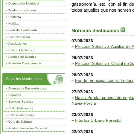
gastronomía, etc. con el fin d
»
Corporación Municipal
todos aquellos que nos honren c
»
Teléfonos de interés
»
Contacto
»
Noticias
Noticias destacadas
»
Perfil del Contratante
»
Documentación
07/08/2026
»
Asociaciones
»
Proceso Selectivo: Auxiliar de 
»
Boletín Electrónico
»
Agenda de Eventos
29/07/2026
»
Proceso Selectivo: Oficial de
»
Portal de Transparencia
28/07/2026
Servicios Municipales
»
Fondo municipal contra la des
»
Agencia de Desarrollo Local
27/07/2026
»
Deportes
»
Navia-Porcía: convocatoria pl
»
Servicios Sociales
Navia-Porcía
»
CDTL (Telecentro)
23/07/2026
»
Enlaces de Interés
»
Interfaz Urbano Forestal
»
Guía de Trámites
»
Punto Información Catastral
22/07/2026