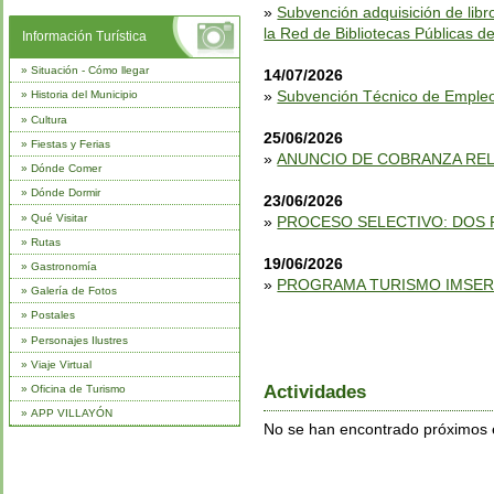
»
Subvención adquisición de libr
la Red de Bibliotecas Públicas de
Información Turística
»
Situación - Cómo llegar
14/07/2026
»
Subvención Técnico de Empleo 
»
Historia del Municipio
»
Cultura
25/06/2026
»
Fiestas y Ferias
»
ANUNCIO DE COBRANZA RELAT
»
Dónde Comer
»
Dónde Dormir
23/06/2026
»
Qué Visitar
»
PROCESO SELECTIVO: DOS 
»
Rutas
19/06/2026
»
Gastronomía
»
PROGRAMA TURISMO IMSE
»
Galería de Fotos
»
Postales
»
Personajes Ilustres
»
Viaje Virtual
Actividades
»
Oficina de Turismo
»
APP VILLAYÓN
No se han encontrado próximos e