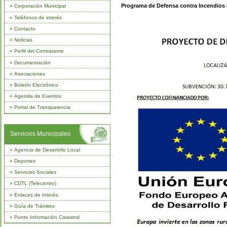
Programa de Defensa contra Incendios F
»
Corporación Municipal
»
Teléfonos de interés
»
Contacto
»
Noticias
»
Perfil del Contratante
»
Documentación
»
Asociaciones
»
Boletín Electrónico
»
Agenda de Eventos
»
Portal de Transparencia
Servicios Municipales
»
Agencia de Desarrollo Local
»
Deportes
»
Servicios Sociales
»
CDTL (Telecentro)
»
Enlaces de Interés
»
Guía de Trámites
»
Punto Información Catastral