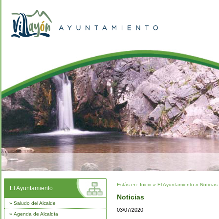
Estás en:
Inicio
»
El Ayuntamiento
»
Noticias
El Ayuntamiento
Noticias
»
Saludo del Alcalde
03/07/2020
»
Agenda de Alcaldía