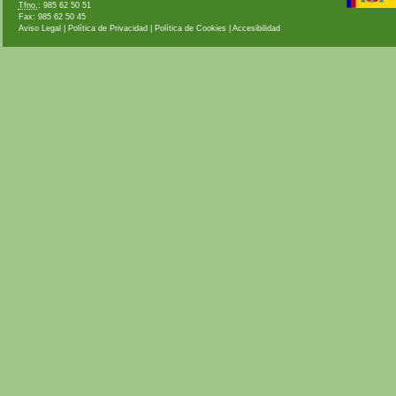
Tfno.
: 985 62 50 51
Fax: 985 62 50 45
Aviso Legal
|
Política de Privacidad
|
Política de Cookies
|
Accesibilidad