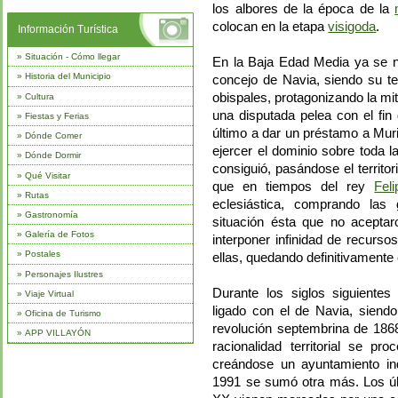
los albores de la época de la
colocan en la etapa
visigoda
.
Información Turística
»
Situación - Cómo llegar
En la Baja Edad Media ya se no
»
Historia del Municipio
concejo de Navia, siendo su te
obispales, protagonizando la mi
»
Cultura
una disputada pelea con el fin 
»
Fiestas y Ferias
último a dar un préstamo a Muri
»
Dónde Comer
ejercer el dominio sobre toda 
»
Dónde Dormir
consiguió, pasándose el territor
»
Qué Visitar
que en tiempos del rey
Feli
»
Rutas
eclesiástica, comprando las g
»
Gastronomía
situación ésta que no aceptar
»
Galería de Fotos
interponer infinidad de recurso
»
Postales
ellas, quedando definitivamente
»
Personajes Ilustres
Durante los siglos siguientes
»
Viaje Virtual
ligado con el de Navia, siendo
»
Oficina de Turismo
revolución septembrina de 1868,
»
APP VILLAYÓN
racionalidad territorial se p
creándose un ayuntamiento in
1991 se sumó otra más. Los últ