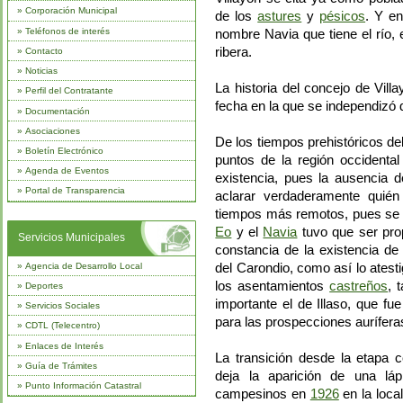
»
Corporación Municipal
de los
astures
y
pésicos
. Y en
»
Teléfonos de interés
nombre Navia que tiene el río, 
ribera.
»
Contacto
»
Noticias
La historia del concejo de Vill
»
Perfil del Contratante
fecha en la que se independizó 
»
Documentación
»
Asociaciones
De los tiempos prehistóricos de
»
Boletín Electrónico
puntos de la región occidental
»
Agenda de Eventos
existencia, pues la ausencia d
»
Portal de Transparencia
aclarar verdaderamente quién
tiempos más remotos, pues se 
Eo
y el
Navia
tuvo que ser pro
Servicios Municipales
constancia de la existencia de
»
Agencia de Desarrollo Local
del Carondio, como así lo ates
los asentamientos
castreños
, 
»
Deportes
importante el de Illaso, que fu
»
Servicios Sociales
para las prospecciones aurífera
»
CDTL (Telecentro)
»
Enlaces de Interés
La transición desde la etapa 
»
Guía de Trámites
deja la aparición de una láp
»
Punto Información Catastral
campesinos en
1926
en la loca