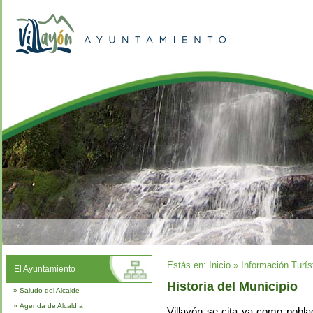
Estás en:
Inicio
»
Información Turís
El Ayuntamiento
Historia del Municipio
»
Saludo del Alcalde
»
Agenda de Alcaldía
Villayón se cita ya como pobl