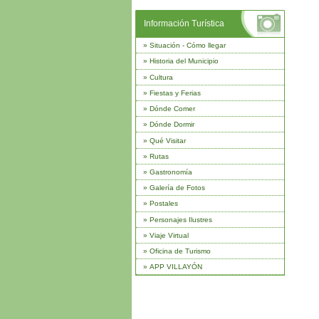
Información Turística
»
Situación - Cómo llegar
»
Historia del Municipio
»
Cultura
»
Fiestas y Ferias
»
Dónde Comer
»
Dónde Dormir
»
Qué Visitar
»
Rutas
»
Gastronomía
»
Galería de Fotos
»
Postales
»
Personajes Ilustres
»
Viaje Virtual
»
Oficina de Turismo
»
APP VILLAYÓN