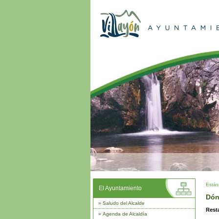
Estás
El Ayuntamiento
Dón
»
Saludo del Alcalde
Rest
»
Agenda de Alcaldía