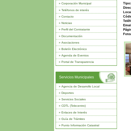
Tipo
»
Corporación Municipal
Dire
»
Teléfonos de interés
Loca
Códi
»
Contacto
Telé
»
Noticias
Emai
Pági
»
Perfil del Contratante
Foto
»
Documentación
»
Asociaciones
»
Boletín Electrónico
»
Agenda de Eventos
»
Portal de Transparencia
Servicios Municipales
»
Agencia de Desarrollo Local
»
Deportes
»
Servicios Sociales
»
CDTL (Telecentro)
»
Enlaces de Interés
»
Guía de Trámites
»
Punto Información Catastral