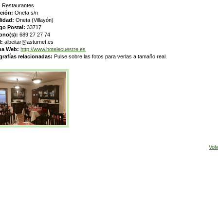
:
Restaurantes
cción:
Oneta s/n
lidad:
Oneta (Villayón)
go Postal:
33717
fono(s):
689 27 27 74
l:
albeitar@asturnet.es
na Web:
http://www.hotelecuestre.es
grafías relacionadas:
Pulse sobre las fotos para verlas a tamaño real.
Vol