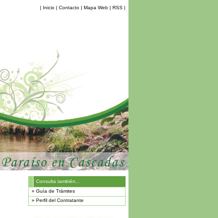
|
Inicio
|
Contacto
|
Mapa Web
|
RSS
|
Consulta también...
»
Guía de Trámites
»
Perfil del Contratante