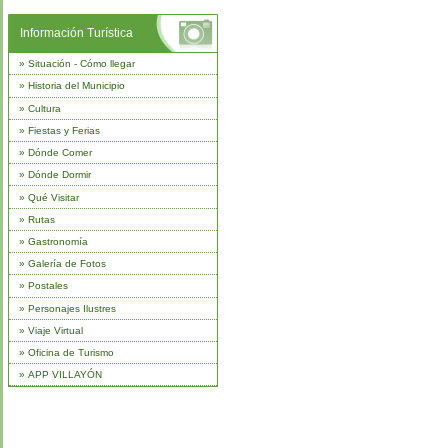
Información Turística
»
Situación - Cómo llegar
»
Historia del Municipio
»
Cultura
»
Fiestas y Ferias
»
Dónde Comer
»
Dónde Dormir
»
Qué Visitar
»
Rutas
»
Gastronomía
»
Galería de Fotos
»
Postales
»
Personajes Ilustres
»
Viaje Virtual
»
Oficina de Turismo
»
APP VILLAYÓN