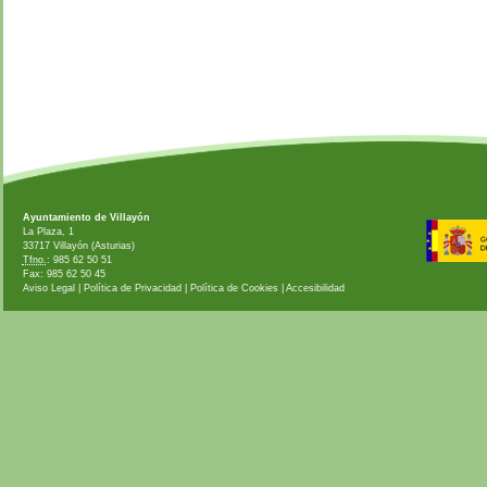
Ayuntamiento de Villayón
La Plaza, 1
33717 Villayón (Asturias)
Tfno.
: 985 62 50 51
Fax: 985 62 50 45
Aviso Legal
|
Política de Privacidad
|
Política de Cookies
|
Accesibilidad