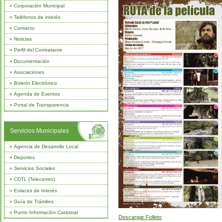
»
Corporación Municipal
»
Teléfonos de interés
»
Contacto
»
Noticias
»
Perfil del Contratante
»
Documentación
»
Asociaciones
»
Boletín Electrónico
»
Agenda de Eventos
»
Portal de Transparencia
Servicios Municipales
»
Agencia de Desarrollo Local
»
Deportes
»
Servicios Sociales
»
CDTL (Telecentro)
»
Enlaces de Interés
»
Guía de Trámites
»
Punto Información Catastral
Descargar Folleto