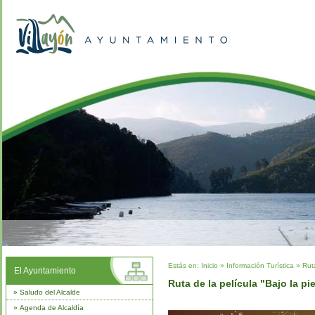
Estás en:
Inicio
»
Información Turística
»
Rut
El Ayuntamiento
Ruta de la película "Bajo la pi
»
Saludo del Alcalde
»
Agenda de Alcaldía