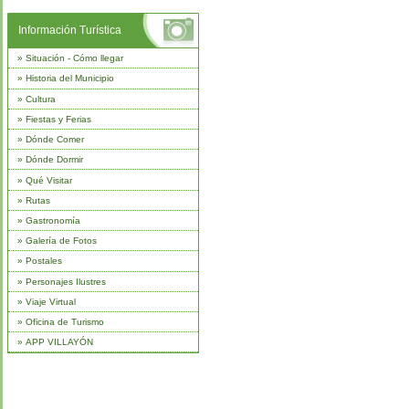
Información Turística
»
Situación - Cómo llegar
»
Historia del Municipio
»
Cultura
»
Fiestas y Ferias
»
Dónde Comer
»
Dónde Dormir
»
Qué Visitar
»
Rutas
»
Gastronomía
»
Galería de Fotos
»
Postales
»
Personajes Ilustres
»
Viaje Virtual
»
Oficina de Turismo
»
APP VILLAYÓN