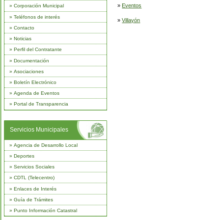
»
Eventos
»
Corporación Municipal
»
Teléfonos de interés
»
Villayón
»
Contacto
»
Noticias
»
Perfil del Contratante
»
Documentación
»
Asociaciones
»
Boletín Electrónico
»
Agenda de Eventos
»
Portal de Transparencia
Servicios Municipales
»
Agencia de Desarrollo Local
»
Deportes
»
Servicios Sociales
»
CDTL (Telecentro)
»
Enlaces de Interés
»
Guía de Trámites
»
Punto Información Catastral